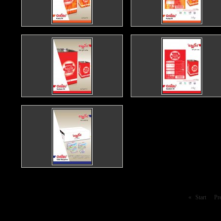
»
Start
Pr